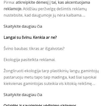
Pirma:
atkreipkite dėmesį į tai, kas akcentuojama
reklamoje.
Atidžiau peržvelgę dešimtis reklamų
nustebsite, kad daugumoje jų nėra kalbama…..
Skaitykite daugiau čia
Langai su švinu. Kenkia ar ne?
Švino baubas: tikras ar išgalvotas?
Ekologija pasitelkta reklamai.
Žongliruoti ekologija tarp plastikinių langų gamintojų
pastaruoju metu tapo taip madinga, kad šiai sąvokai
kiekvienas gamintojas suteikia vis kitokią reikšmę….
Skaitykite daugiau čia
Orlaidės ir savaiminės vėdinimo sistemos.