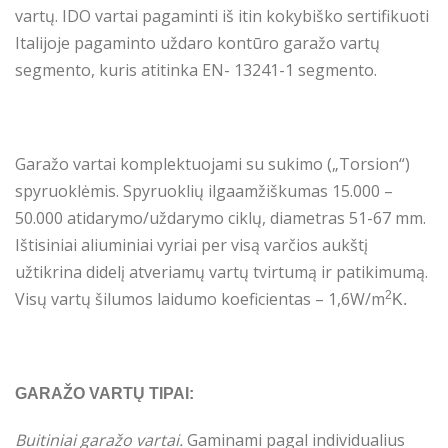
vartų. IDO vartai pagaminti iš itin kokybiško sertifikuoti
Italijoje pagaminto uždaro kontūro garažo vartų
segmento, kuris atitinka EN- 13241-1 segmento.
Garažo vartai komplektuojami su sukimo („Torsion“)
spyruoklėmis. Spyruoklių ilgaamžiškumas 15.000 –
50.000 atidarymo/uždarymo ciklų, diametras 51-67 mm.
Ištisiniai aliuminiai vyriai per visą varčios aukštį
užtikrina didelį atveriamų vartų tvirtumą ir patikimumą.
Visų vartų šilumos laidumo koeficientas – 1,6W/m
2
K.
GARAŽO VARTŲ TIPAI:
Buitiniai garažo vartai.
Gaminami pagal individualius