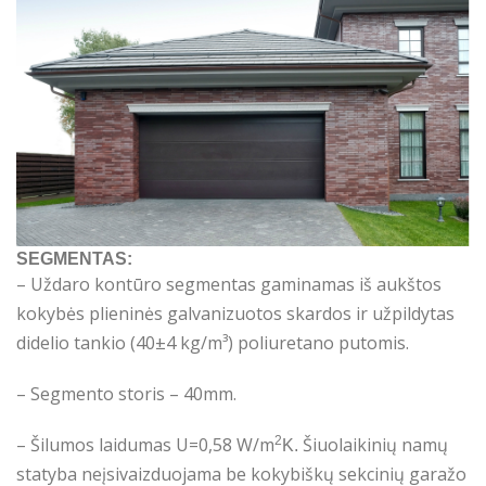
SEGMENTAS:
– Uždaro kontūro segmentas gaminamas iš aukštos
kokybės plieninės galvanizuotos skardos ir užpildytas
didelio tankio (40±4 kg/m³) poliuretano putomis.
– Segmento storis – 40mm.
– Šilumos laidumas U=0,58 W/m
2
Šiuolaikinių namų
K.
statyba neįsivaizduojama be kokybiškų sekcinių garažo