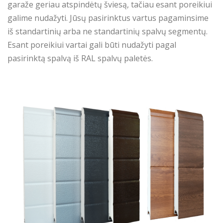
garaže geriau atspindėtų šviesą, tačiau esant poreikiui
galime nudažyti. Jūsų pasirinktus vartus pagaminsime
iš standartinių arba ne standartinių spalvų segmentų.
Esant poreikiui vartai gali būti nudažyti pagal
pasirinktą spalvą iš RAL spalvų paletės.