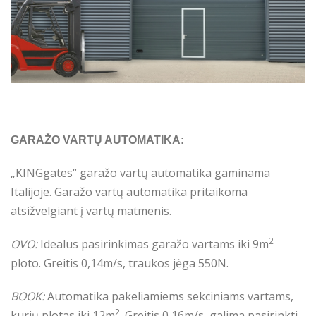
GARAŽO VARTŲ AUTOMATIKA:
„KINGgates“ garažo vartų automatika gaminama
Italijoje. Garažo vartų automatika pritaikoma
atsižvelgiant į vartų matmenis.
2
OVO:
Idealus pasirinkimas garažo vartams iki 9m
ploto. Greitis 0,14m/s, traukos jėga 550N.
BOOK:
Automatika pakeliamiems sekciniams vartams,
2
kurių plotas iki 12m
. Greitis 0,16m/s, galima pasirinkti