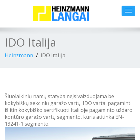
Toggl
navig
IDO Italija
Heinzmann
IDO Italija
Šiuolaikinių namų statyba neįsivaizduojama be
kokybiškų sekcinių garažo vartų. IDO vartai pagaminti
iš itin kokybiško sertifikuoti Italijoje pagaminto uždaro
kontūro garažo vartų segmento, kuris atitinka EN-
13241-1 segmento.