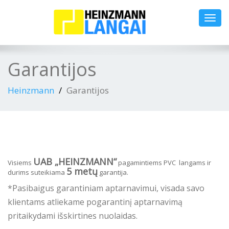
Toggl
navig
Garantijos
Heinzmann
Garantijos
UAB „HEINZMANN“
Visiems
pagamintiems PVC langams ir
5 metų
durims suteikiama
garantija.
*Pasibaigus garantiniam aptarnavimui, visada savo
klientams atliekame pogarantinį aptarnavimą
pritaikydami išskirtines nuolaidas.