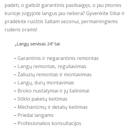
padėti, o galbūt garantinis pasibaigęs, o jau įmonės
kurioje įsigyjote langus jau nebėra? Gyvenkite šiltai ir
pradėkite ruoštis šaltam sezonui, permainingiems
rudens orams!
„Langų servisas 24“ tai:
–
Garantinis ir negarantinis remontas
–
Langų remontas, reguliavimas
–
Žaliuzių remontas ir montavimas
–
Langų, durų montavimas
–
Broko nustatymai ir jų šalinimai
–
Stiklo paketų keitimas
–
Mechanizmų ir detalių keitimas
–
Priedai langams
–
Profesionalios konsultacijos