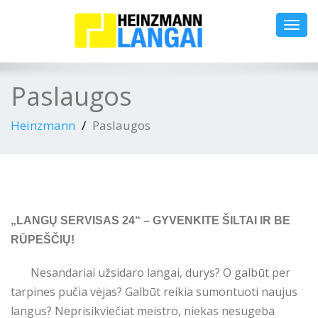
Toggl
navig
Paslaugos
Heinzmann
Paslaugos
„LANGŲ SERVISAS 24“ – GYVENKITE ŠILTAI IR BE
RŪPEŠČIŲ!
Nesandariai užsidaro langai, durys? O galbūt per
tarpines pučia vėjas? Galbūt reikia sumontuoti naujus
langus? Neprisikviečiat meistro, niekas nesugeba