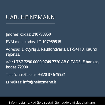
UAB, HEINZMANN
Įmonės kodas:
210793950
PVM mok. kodas:
LT 107939515
Adresas:
Didvyrių 3, Raudondvaris, LT-54113, Kauno
rajonas.
A/s.:
LT67 7290 0000 0746 7720 AB CITADELE bankas,
kodas 72900
Telefonas/faksas:
+370 37 549931
El.paštas:
info@heinzmann.lt
Informuojame, kad šioje svetainėje naudojami slapukai (angl.